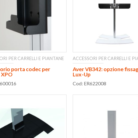
ORI PER CARRELLI E PIANTANE
ACCESSORI PER CARRELLI E P
orio porta codec per
Aver VB342: opzione fissag
li XPO
Lux-Up
R600016
Cod: ER622008