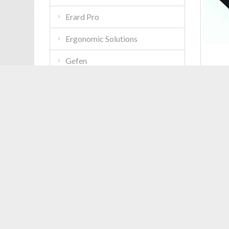
Erard Pro
Ergonomic Solutions
Gefen
ACCESS
ITB ACCESSORIES
Base g
XPO
ITB CONNECT
Cod: E
ITB PROJECTION
ITB SOLUTION VW
ITB TV MOUNTS
Multibrackets
NGS