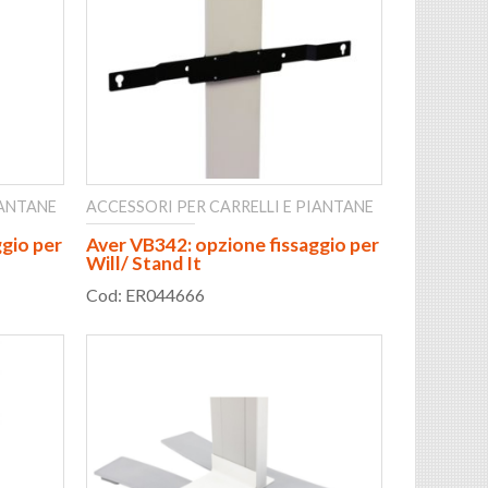
IANTANE
ACCESSORI PER CARRELLI E PIANTANE
gio per
Aver VB342: opzione fissaggio per
Will/ Stand It
Cod: ER044666