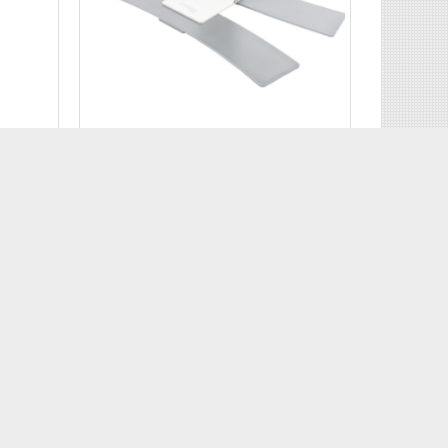
IANTANE
ACCESSORI PER CARRELLI E PIANTANE
ponibile
Base per colonna Kross L
Cod: ER182020