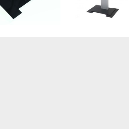
ORI PER CARRELLI E PIANTANE
ACCESSORI PER CARRELLI E P
rande per serie componibile
Base grande per serie com
XPO – senza ruote
R602040
Cod: ER602045