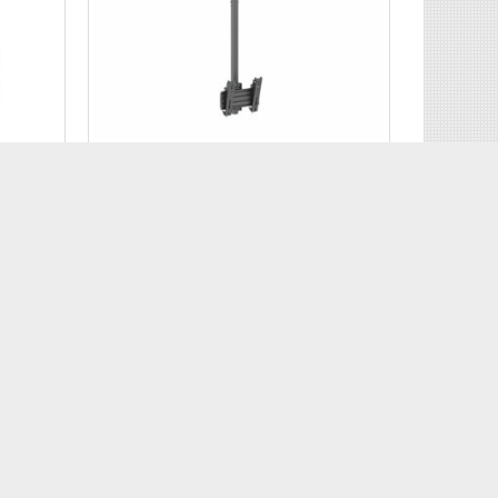
INSTALLAZIONE A SOFFITTO
ro
Staffa a soffitto serie M Pro Vesa
200×200
Cod: MB3897