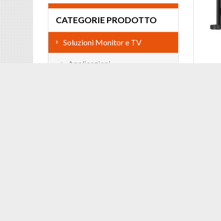
CATEGORIE PRODOTTO
Soluzioni Monitor e TV
Applicazioni
INSTAL
Installazione soundbar
Staffa
support
Installazione a parete
Ceiling
Cod: M
Installazione a soffitto
Singolo monitor a soffitto
Back-to-Back
Multi monitor Menu Board
Installazione a tavolo