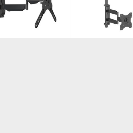
LAZIONE A SOFFITTO
INSTALLAZIONE A SOFFITTO
 3 snodi vesa 400×400 per
Staffa a soffitto serie M P
i da soffitto o Floor-to-
VESA 200
Cod: MB6416
B6331