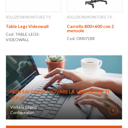
SOLUZIONI MONITOR E TV
SOLUZIONI MONITOR E TV
Table Legs Videowall
Carrello 800×600 con 2
mensole
Cod: TABLE-LEGS-
Cod: OM07188
VIDEOWALL
NON SAI COME TROVARE LA STAFFA CHE TI
SERVE?
Visita la pagina
Configuratori