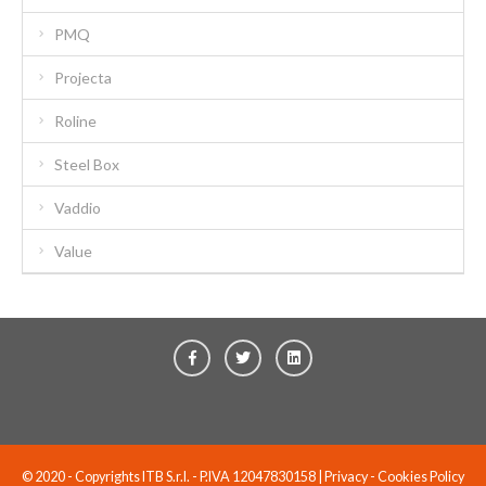
PMQ
Projecta
Roline
Steel Box
Vaddio
Value
© 2020 - Copyrights ITB S.r.l. - P.IVA 12047830158 |
Privacy
-
Cookies Policy