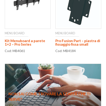
MENU BOARD
MENU BOARD
Kit Menuboard a parete
Pro Fusion Part – piastra di
1×2 – Pro Series
fissaggio fissa small
Cod: MB4061
Cod: MB4184
NON SAI COME TROVARE LA STAFFA CHE TI
SERVE?