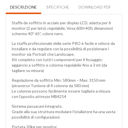
DESCRIZIONE
SPECIFICHE
DOWNLOAD PDF
Staffa da soffitto in acciaio per display LCD, adatta per 6
monitor (2 per lato), regolabile, Vesa 600×400, dimansioni
schermo 40”-65”, colore nero.
La staffa professionale della serie PRO è facile e veloce da
installare e da regolare con la possibilità di posizionare i
monitor sia Portrait che Landscape.
Kit completo con tutti i componenti per il fissaggio:
aggancio a soffitto e colonna regolabile fino a 3 mt (da
tagliare su misura)
Regolazione da soffitto Min: 580mm – Max: 3150 mm
(atraverso ‘l’unione di 4 colonne da 580 mm)
Le colonne possono facilmente essere tagliate a misura
con l’pposito attrezzo MB4214
Sistema passacavi integrato.
Grazie alla sua struttura modulare l’istallatore ha una vasta
possibilità di configurazioni.
Portata 30kg per monitor.