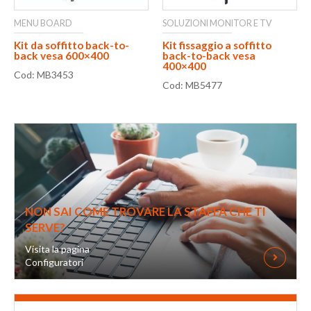
MENU BOARD
SOLUZIONI MONITOR E TV
Kit da soffitto back-to-
Kit fissaggio a soffitto
back vesa 600×400
back-to-back vesa
400×400
Cod: MB3453
Cod: MB5477
NON SAI COME TROVARE LA STAFFA CHE TI
SERVE?
Visita la pagina
Configuratori