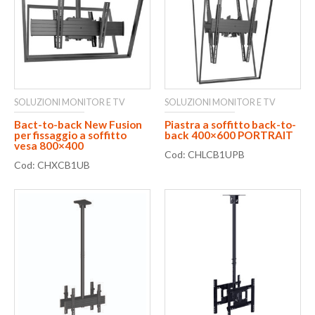
SOLUZIONI MONITOR E TV
SOLUZIONI MONITOR E TV
Bact-to-back New Fusion
Piastra a soffitto back-to-
per fissaggio a soffitto
back 400×600 PORTRAIT
vesa 800×400
Cod: CHLCB1UPB
Cod: CHXCB1UB