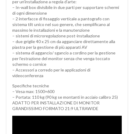
per un’installazione a regola d’arte:
– In-wall box divisibile in due parti per supportare schermi
di ogni dimensione
– 2 interfacce di fissaggio verticale a pantografo con
sistema tilt unico nel suo genere, che semplificano al
massimo le installazioni e la manutenzione
– sistemi di microregolazione post-installazione
– due griglie 40 x 25 cm da agganciare direttamente alla
piastra per la gestione di più apparati AV
– sistema di aggancio/ sgancio a cordino per la gestione
per l’estrazione del monitor senza che venga toccato
schermo o cornice
– Accessori a corredo per le applicazioni di
videoconferenza
Specifiche tecniche
– Vesa max: 1500×600
– Portata: 110 kg (90 kg se montanti in acciaio calibro 25)
ADATTO PER INSTALLAZIONE DI MONITOR
GRANDISSIMO FORMATO 21:9 ULTRAWIDE