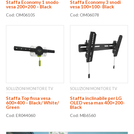
Staffa Economy 1 snodo
Staffa Economy 3 snodi
vesa 200×200 – Black
vesa 100×100- Black
Cod: OM06105
Cod: OM06078
SOLUZIONI MONITOR E TV
SOLUZIONI MONITOR E TV
Staffa Top fissa vesa
Staffa inclinabile per LG
600×400 – Black/ White/
OLED vesa max 400×200-
Green
Black
Cod: ER044060
Cod: MB6560