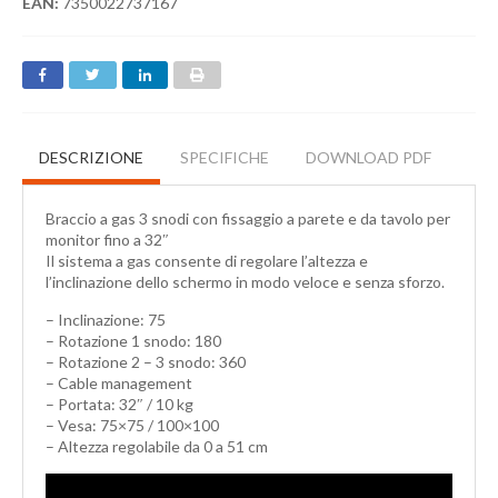
EAN:
7350022737167
DESCRIZIONE
SPECIFICHE
DOWNLOAD PDF
Braccio a gas 3 snodi con fissaggio a parete e da tavolo per
monitor fino a 32″
Il sistema a gas consente di regolare l’altezza e
l’inclinazione dello schermo in modo veloce e senza sforzo.
– Inclinazione: 75
– Rotazione 1 snodo: 180
– Rotazione 2 – 3 snodo: 360
– Cable management
– Portata: 32″ / 10 kg
– Vesa: 75×75 / 100×100
– Altezza regolabile da 0 a 51 cm