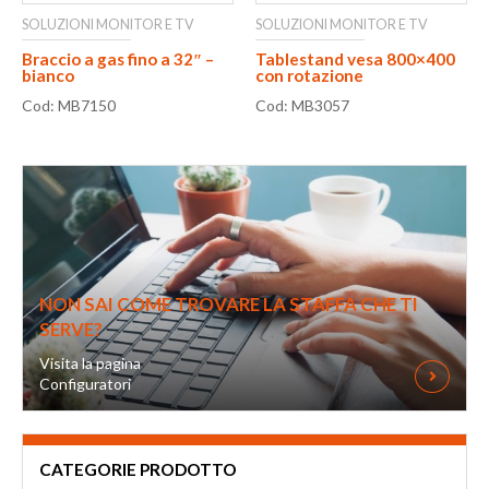
SOLUZIONI MONITOR E TV
SOLUZIONI MONITOR E TV
Braccio a gas fino a 32″ –
Tablestand vesa 800×400
bianco
con rotazione
Cod: MB7150
Cod: MB3057
NON SAI COME TROVARE LA STAFFA CHE TI
SERVE?
Visita la pagina
Configuratori
CATEGORIE PRODOTTO