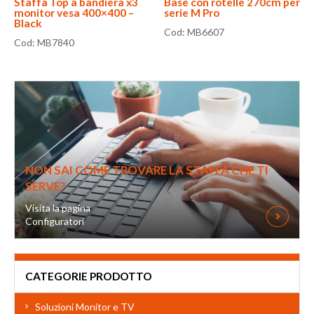
Staffa Top a bandiera x3
Base con rotelle 270cm per
monitor vesa 400×400 –
serie M Pro
Black
Cod: MB6607
Cod: MB7840
NON SAI COME TROVARE LA STAFFA CHE TI
SERVE?
Visita la pagina
Configuratori
CATEGORIE PRODOTTO
Soluzioni Monitor e TV