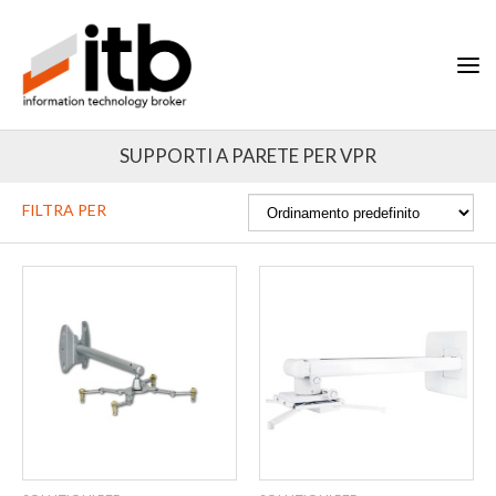
T
o
g
g
l
e
SUPPORTI A PARETE PER VPR
n
a
v
FILTRA PER
i
g
a
t
i
o
n