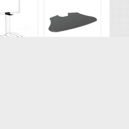
NI MONITOR E TV
OPZIONI
 per
x Mensola regolabile
era per carrelli
Cod: CHPAC870
600008