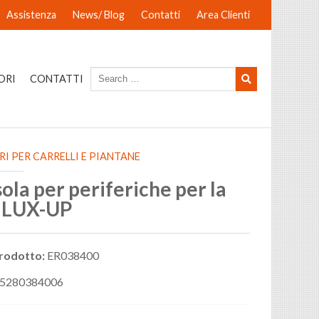
Assistenza
News/ Blog
Contatti
Area Clienti
ORI
CONTATTI
I PER CARRELLI E PIANTANE
la per periferiche per la
e LUX-UP
rodotto:
ER038400
5280384006