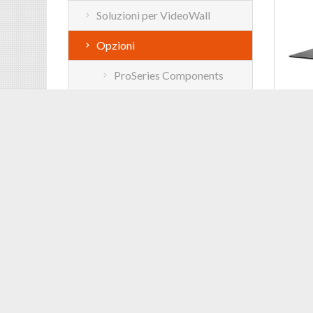
Soluzioni per VideoWall
Opzioni
ProSeries Components
Accessori per staffe a
parete
ACCESSO
PIANTA
Accessori per staffe a
soffitto
x Mens
Profes
Accessori per supporti da
Cod: O
tavolo
Accessori per Carrelli e
Piantane
Accessori per VideoWall