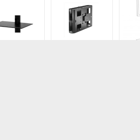
RI PER CARRELLI E
ACCESSORI PER STAFFE A
SOLUZIO
NE
SOFFITTO
Mensola
videocam
ola per Serie
x Box CPU Big per
XPO
sional Spring
Carrelli nuova serie
Fusion
Cod: ER
M07052
Cod: CHFCA650B