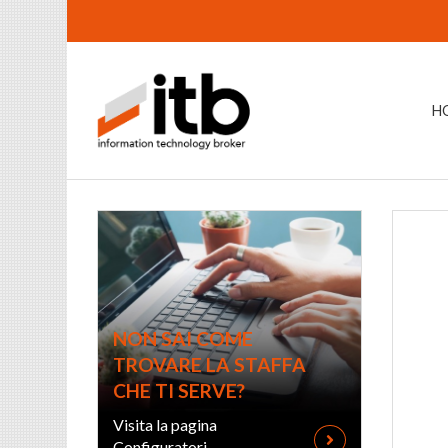
H
NON SAI COME
TROVARE LA STAFFA
CHE TI SERVE?
Visita la pagina
Configuratori