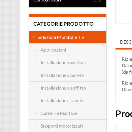
CATEGORIE PRODOTTO
Soluzioni Monitor e TV
DESC
Applicazioni
Ripia
Installazione soundbar
Da po
(da f
Installazione a parete
Ripi
Installazione a soffitto
Dime
Installazione a tavolo
Prod
Carrelli e Piantane
Supporti motorizzati