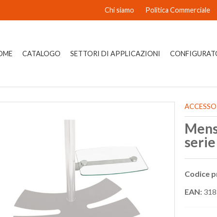
Chi siamo
Politica Commerciale
OME
CATALOGO
SETTORI DI APPLICAZIONI
CONFIGURAT
ACCESSOR
Menso
seri
Codice p
EAN:
318