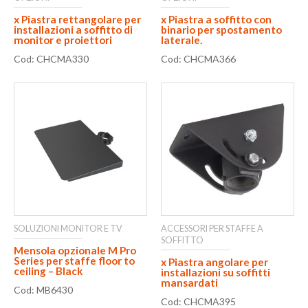
x Piastra rettangolare per
x Piastra a soffitto con
installazioni a soffitto di
binario per spostamento
monitor e proiettori
laterale.
Cod: CHCMA330
Cod: CHCMA366
SOLUZIONI MONITOR E TV
ACCESSORI PER STAFFE A
SOFFITTO
Mensola opzionale M Pro
Series per staffe floor to
x Piastra angolare per
ceiling – Black
installazioni su soffitti
mansardati
Cod: MB6430
Cod: CHCMA395