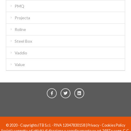
PMQ
Projecta
Roline
Steel Box
Vaddio
Value
© 2020 - Copyrights ITB S.r.l. - P.IVA 12047830158 |
Privacy
-
Cookies Policy
Società soggetta ad attività di direzione e coordinamento ex art.2497 e segg. C.C.