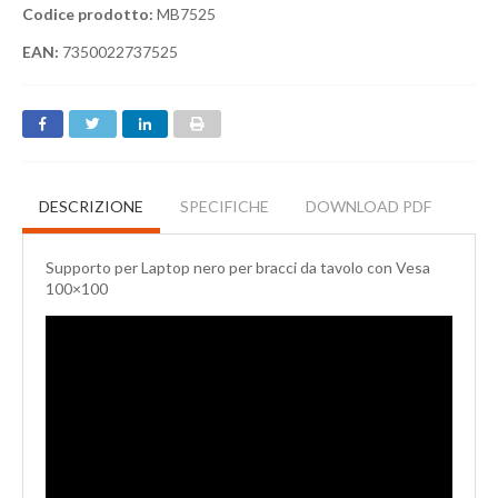
Codice prodotto:
MB7525
EAN:
7350022737525
DESCRIZIONE
SPECIFICHE
DOWNLOAD PDF
Supporto per Laptop nero per bracci da tavolo con Vesa
100×100