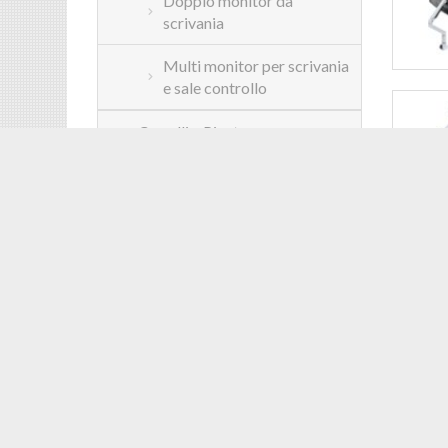
Doppio monitor da
scrivania
Multi monitor per scrivania
e sale controllo
Carrelli e Piantane
Supporti motorizzati
Soluzioni per VideoWall
Opzioni
DESC
Soluzioni per LedWall
Bracc
Totem e kiosk
Il si
Un br
Soluzioni per Videoproiezione
tensi
Con u
Soluzione per tablet e Notebook
scriv