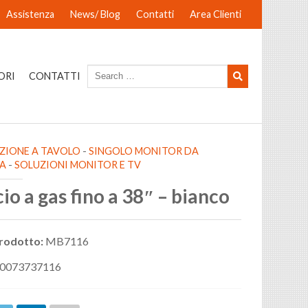
Assistenza
News/ Blog
Contatti
Area Clienti
ORI
CONTATTI
AZIONE A TAVOLO
-
SINGOLO MONITOR DA
IA
-
SOLUZIONI MONITOR E TV
io a gas fino a 38″ – bianco
rodotto:
MB7116
0073737116