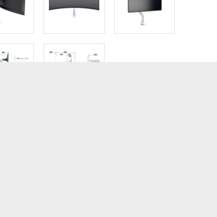
RIZIONE
SPECIFICHE
DOWNLOAD PDF
io a gas 3 snodi con fissaggio da tavolo per monitor fino a 38″
stema a gas consente di regolare l’altezza e l’inclinazione dello sc
accio per monitor sospeso a gas a tripla articolazione, progettato 
one su collo, schiena e occhi.
n carico massimo di 10 kg, è possibile utilizzare anche monitor mol
ania.