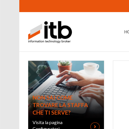
H
NON SAI COME
TROVARE LA STAFFA
CHE TI SERVE?
Visita la pagina
Configuratori