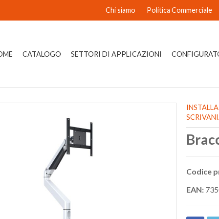
Chi siamo
Politica Commerciale
OME
CATALOGO
SETTORI DI APPLICAZIONI
CONFIGURAT
INSTALL
SCRIVAN
Bracc
Codice p
EAN:
735