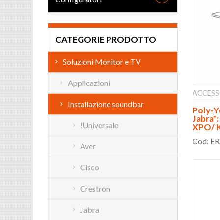
CATEGORIE PRODOTTO
Soluzioni Monitor e TV
Applicazioni
ACCESS
Installazione soundbar
Poly-Y
Jabra*:
!Universale
XPO/ K
Cod: E
Aver
Cisco
Crestron
Jabra