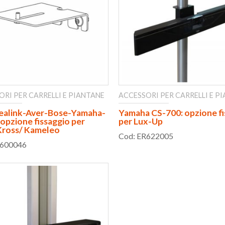
ORI PER CARRELLI E PIANTANE
ACCESSORI PER CARRELLI E P
ealink-Aver-Bose-Yamaha-
Yamaha CS-700: opzione fi
 opzione fissaggio per
per Lux-Up
ross/ Kameleo
Cod: ER622005
R600046