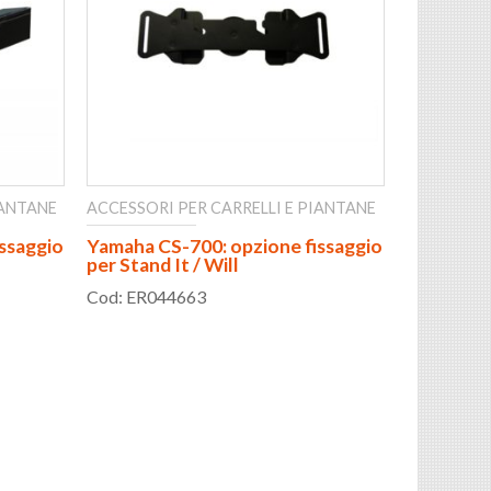
IANTANE
ACCESSORI PER CARRELLI E PIANTANE
ssaggio
Yamaha CS-700: opzione fissaggio
per Stand It / Will
Cod: ER044663