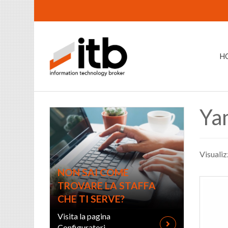
H
Ya
Visualiz
NON SAI COME
TROVARE LA STAFFA
CHE TI SERVE?
Visita la pagina
Configuratori