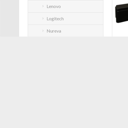
Lenovo
Logitech
Nureva
Poly
ACCESS
Vaddio
Yamaha
per XP
Yamaha
Cod: E
Yealink
Installazione a parete
Installazione a soffitto
Installazione a tavolo