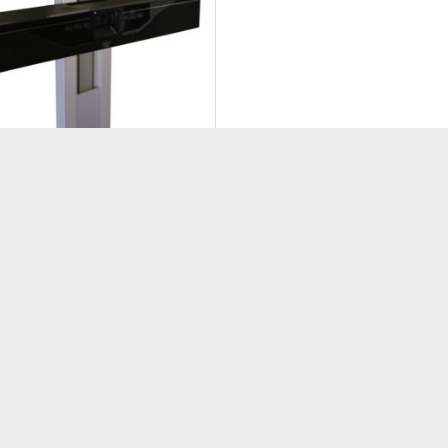
ORI PER CARRELLI E PIANTANE
 CS-700: opzione fissaggio
O/ Kross/ Kameleo
R600031