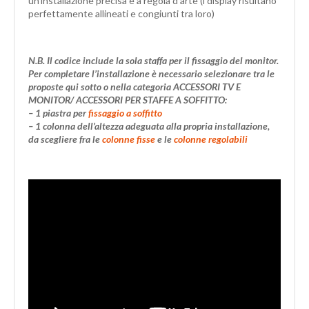
un’installazione precisa e a regola d’arte (i display risultano
perfettamente allineati e congiunti tra loro)
N.B. Il codice include la sola staffa per il fissaggio del monitor.
Per completare l’installazione è necessario selezionare tra le
proposte qui sotto o nella categoria ACCESSORI TV E
MONITOR/ ACCESSORI PER STAFFE A SOFFITTO:
– 1 piastra per
fissaggio a soffitto
– 1 colonna dell’altezza adeguata alla propria installazione,
da scegliere fra le
colonne fisse
e le
colonne regolabili