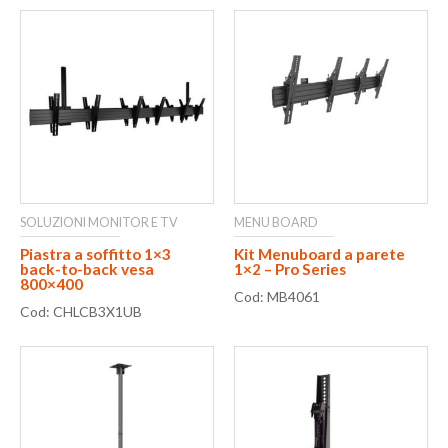
SOLUZIONI MONITOR E TV
MENU BOARD
Piastra a soffitto 1×3
Kit Menuboard a parete
back-to-back vesa
1×2 – Pro Series
800×400
Cod: MB4061
Cod: CHLCB3X1UB