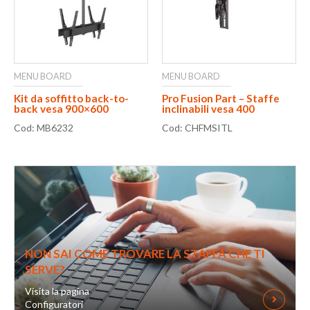
MENU BOARD
MENU BOARD
Kit da soffitto back-to-
Pro Fusion Part – Staffe
back vesa 900×600
inclinabili vesa 400
Cod: MB6232
Cod: CHFMSITL
NON SAI COME TROVARE LA STAFFA CHE TI
SERVE?
Visita la pagina
Configuratori