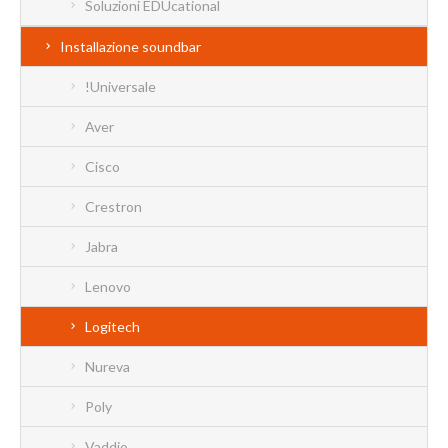
Soluzioni EDUcational
Installazione soundbar
!Universale
Aver
Cisco
Crestron
Jabra
Lenovo
Logitech
Nureva
Poly
Vaddio