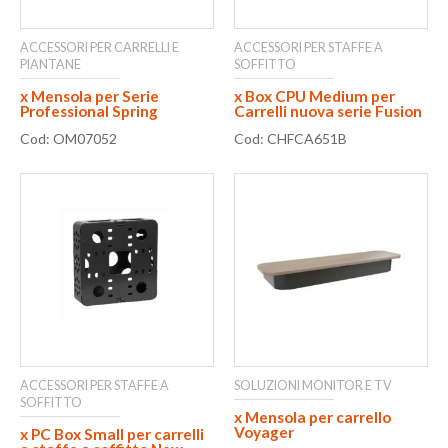
ACCESSORI PER CARRELLI E
ACCESSORI PER STAFFE A
PIANTANE
SOFFITTO
x Mensola per Serie
x Box CPU Medium per
Professional Spring
Carrelli nuova serie Fusion
Cod: OM07052
Cod: CHFCA651B
ACCESSORI PER STAFFE A
SOLUZIONI MONITOR E TV
SOFFITTO
x Mensola per carrello
Voyager
x PC Box Small per carrelli