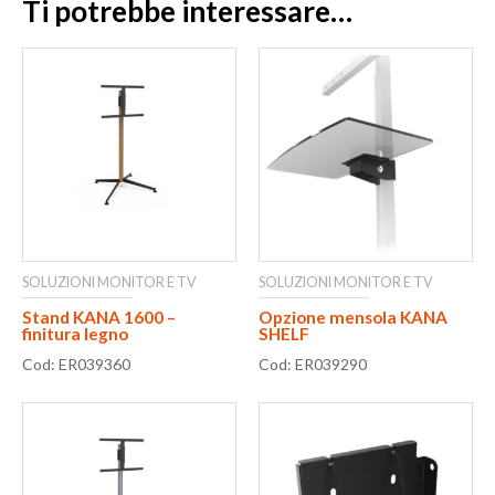
Ti potrebbe interessare…
SOLUZIONI MONITOR E TV
SOLUZIONI MONITOR E TV
Stand KANA 1600 –
Opzione mensola KANA
finitura legno
SHELF
Cod: ER039360
Cod: ER039290