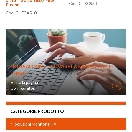
a staffe a soffitto New
Cod: CHSCSSB
Fusion
Cod: CHFCA510
NON SAI COME TROVARE LA STAFFA CHE TI
SERVE?
Visita la pagina
Configuratori
CATEGORIE PRODOTTO
Soluzioni Monitor e TV